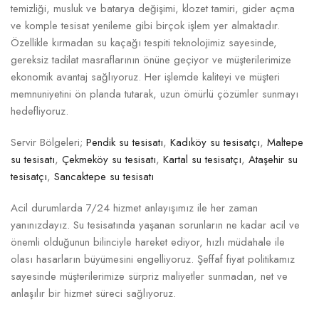
temizliği, musluk ve batarya değişimi, klozet tamiri, gider açma
ve komple tesisat yenileme gibi birçok işlem yer almaktadır.
Özellikle kırmadan su kaçağı tespiti teknolojimiz sayesinde,
gereksiz tadilat masraflarının önüne geçiyor ve müşterilerimize
ekonomik avantaj sağlıyoruz. Her işlemde kaliteyi ve müşteri
memnuniyetini ön planda tutarak, uzun ömürlü çözümler sunmayı
hedefliyoruz.
Servir Bölgeleri;
Pendik su tesisatı
,
Kadıköy su tesisatçı
,
Maltepe
su tesisatı
,
Çekmeköy su tesisatı
,
Kartal su tesisatçı
,
Ataşehir su
tesisatçı
,
Sancaktepe su tesisatı
Acil durumlarda 7/24 hizmet anlayışımız ile her zaman
yanınızdayız. Su tesisatında yaşanan sorunların ne kadar acil ve
önemli olduğunun bilinciyle hareket ediyor, hızlı müdahale ile
olası hasarların büyümesini engelliyoruz. Şeffaf fiyat politikamız
sayesinde müşterilerimize sürpriz maliyetler sunmadan, net ve
anlaşılır bir hizmet süreci sağlıyoruz.