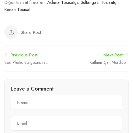
Diğer tesisat firmaları;
Adana Tesisatçı
,
Sultangazi Tesisatçı
,
Kenan Tesisat
Share Post
Previous Post
Next Post
Best Plastic Surgeons in
Katlanır Çatı Merdiveni
dubai for Neck Tightening
with Endolift
Leave a Comment