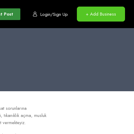
t Post
+ Add Business
Login/Sign Up
sat sorunlarına
, tıkanıklık açma, musluk
t vermekteyiz.