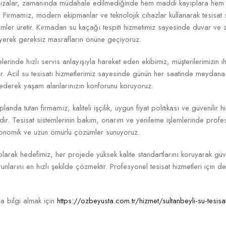
arızalar, zamanında müdahale edilmediğinde hem maddi kayıplara hem 
 Firmamız, modern ekipmanlar ve teknolojik cihazlar kullanarak tesisat 
ümler üretir. Kırmadan su kaçağı tespiti hizmetimiz sayesinde duvar v
eyerek gereksiz masrafların önüne geçiyoruz.
elerinde hızlı servis anlayışıyla hareket eden ekibimiz, müşterilerimizin i
. Acil su tesisatı hizmetlerimiz sayesinde günün her saatinde meydana 
derek yaşam alanlarınızın konforunu koruyoruz.
anda tutan firmamız, kaliteli işçilik, uygun fiyat politikası ve güvenilir hi
dir. Tesisat sistemlerinin bakım, onarım ve yenileme işlemlerinde prof
ekonomik ve uzun ömürlü çözümler sunuyoruz.
 olarak hedefimiz, her projede yüksek kalite standartlarını koruyarak gü
runlarını en hızlı şekilde çözmektir. Profesyonel tesisat hizmetleri için d
da bilgi almak için
https://ozbeyusta.com.tr/hizmet/sultanbeyli-su-tesisat