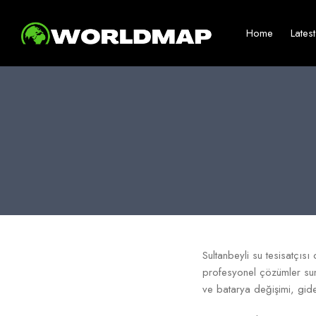
Home
Lates
Sultanbeyli su tesisatçısı
profesyonel çözümler sunu
ve batarya değişimi, gider