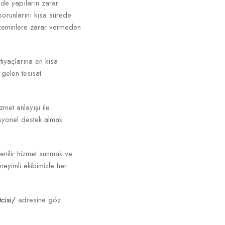
de yapıların zarar
sorunlarını kısa sürede
e zeminlere zarar vermeden
htiyaçlarına en kısa
gelen tesisat
zmet anlayışı ile
esyonel destek almak
venilir hizmet sunmak ve
eneyimli ekibimizle her
cisi/
adresine göz