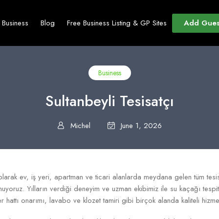
Add Gues
t Business
Blog
Free Business Listing & GP Sites
Business
Sultanbeyli Tesisatçı
Michel
June 1, 2026
 olarak ev, iş yeri, apartman ve ticari alanlarda meydana gelen tüm tesi
yoruz. Yılların verdiği deneyim ve uzman ekibimiz ile su kaçağı tespiti
 hattı onarımı, lavabo ve klozet tamiri gibi birçok alanda kaliteli hizme