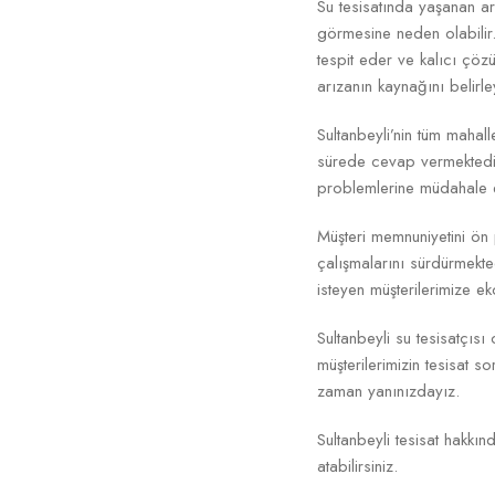
Su tesisatında yaşanan 
görmesine neden olabilir.
tespit eder ve kalıcı çöz
arızanın kaynağını belirl
Sultanbeyli’nin tüm mahall
sürede cevap vermektedir
problemlerine müdahale e
Müşteri memnuniyetini ön pl
çalışmalarını sürdürmekte
isteyen müşterilerimize 
Sultanbeyli su tesisatçısı
müşterilerimizin tesisat so
zaman yanınızdayız.
Sultanbeyli tesisat hakkın
atabilirsiniz.