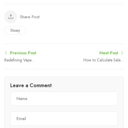
Share Post
Stussy
Previous Post
Next Post
Redefining Vape
How to Calculate Salary
Experience with High-
Tax in Pakistan
Capacity Innovation
Automatically: A Complete
Guide for Businesses
Leave a Comment